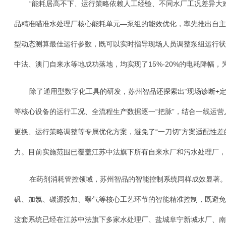
“能耗居高不下、运行策略依赖人工经验、不同水厂工况差异大
品精准瞄准水处理厂核心能耗单元—泵组的能效优化，率先推出自主
型动态测算最佳运行参数，既可以实时指导现场人员调整泵组运行状
中法、澳门自来水等地成功落地，均实现了15%-20%的电耗降幅
除了通用型数字化工具的研发，苏州智品还探索出“现场诊断+
等核心设备的运行工况、全流程生产数据逐一“把脉”，结合一线运
更换、运行策略调整等专属优化方案，避免了“一刀切”方案适配性差
力。目前实施范围已覆盖江苏中法旗下所有自来水厂和污水处理厂，
在药剂消耗管控领域，苏州智品的智能控制系统同样成效显著
矾、加氯、碳源投加、曝气等核心工艺环节的智能精准控制，既避免
这套系统已经在江苏中法旗下多家水处理厂、盐城阜宁新城水厂、南